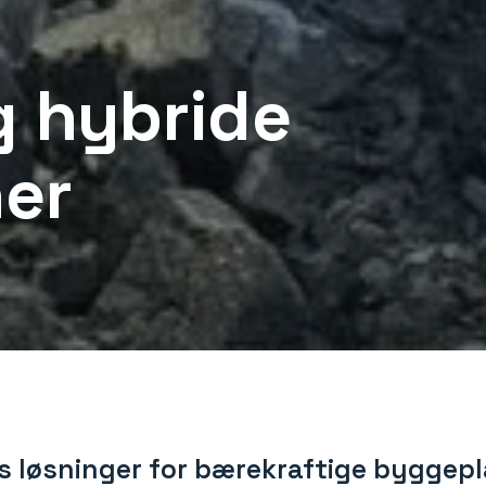
g hybride
er
s løsninger for bærekraftige byggep