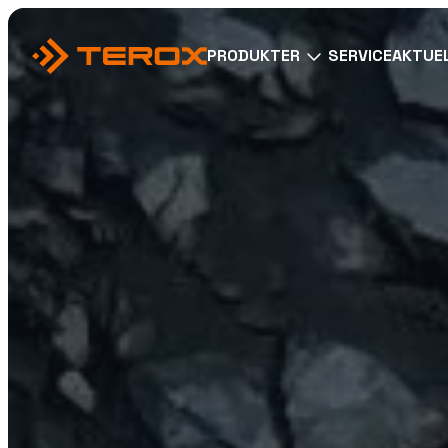
Hopp
til
PRODUKTER
SERVICE
AKTUE
hovedinnhold