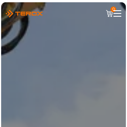
Hopp
0
til
hovedinnhold