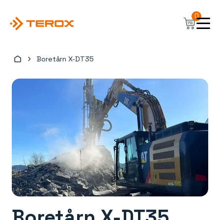
Hopp
0
til
hovedinnhold
Boretårn X-DT35
Boretårn X-DT35