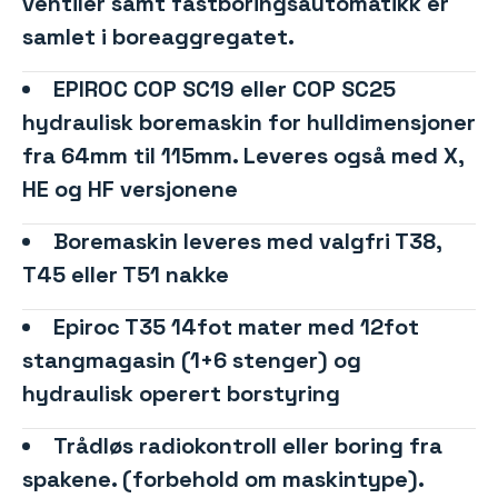
ventiler samt fastboringsautomatikk er
samlet i boreaggregatet.
EPIROC COP SC19 eller COP SC25
hydraulisk boremaskin for hulldimensjoner
fra 64mm til 115mm. Leveres også med X,
HE og HF versjonene
Boremaskin leveres med valgfri T38,
T45 eller T51 nakke
Epiroc T35 14fot mater med 12fot
stangmagasin (1+6 stenger) og
hydraulisk operert borstyring
Trådløs radiokontroll eller boring fra
spakene. (forbehold om maskintype).