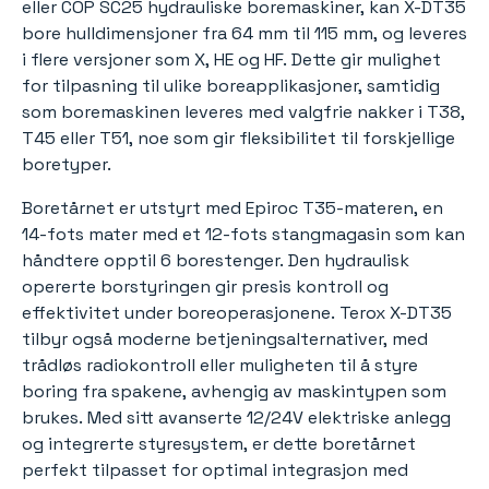
eller COP SC25 hydrauliske boremaskiner, kan X-DT35
bore hulldimensjoner fra 64 mm til 115 mm, og leveres
i flere versjoner som X, HE og HF. Dette gir mulighet
for tilpasning til ulike boreapplikasjoner, samtidig
som boremaskinen leveres med valgfrie nakker i T38,
T45 eller T51, noe som gir fleksibilitet til forskjellige
boretyper.
Boretårnet er utstyrt med Epiroc T35-materen, en
14-fots mater med et 12-fots stangmagasin som kan
håndtere opptil 6 borestenger. Den hydraulisk
opererte borstyringen gir presis kontroll og
effektivitet under boreoperasjonene. Terox X-DT35
tilbyr også moderne betjeningsalternativer, med
trådløs radiokontroll eller muligheten til å styre
boring fra spakene, avhengig av maskintypen som
brukes. Med sitt avanserte 12/24V elektriske anlegg
og integrerte styresystem, er dette boretårnet
perfekt tilpasset for optimal integrasjon med