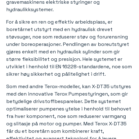
gravemaskinens elektriske styringer og
hydraulikksystemer.
For å sikre en ren og effektiv arbeidsplass, er
boretårnet utstyrt med en hydraulisk drevet
støvsuger, noe som reduserer støv og forurensning
under boreoperasjoner. Pendlingen av boreutstyret
gjøres enkelt med en hydraulisk sylinder som gir
større fleksibilitet og presisjon. Hele systemet er
utviklet i henhold til EN 16228-standardene, noe som
sikrer høy sikkerhet og pålitelighet i drift.
Som med andre Terox-modeller, kan X-DT35 utstyres
med den innovative Terox Pumpestyringen, som gir
betydelige drivstoffbesparelser. Dette systemet
optimaliserer pumpenes ytelse i henhold til behovet
fra hver komponent, noe som reduserer varmgang
og slitasje på motor og pumper. Med Terox X-DT35
får du et boretårn som kombinerer kraft,
effektivitet og avansert teknologi for å levere