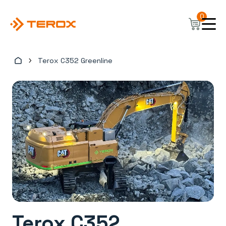
Hopp
0
til
hovedinnhold
Terox C352 Greenline
Terox C352